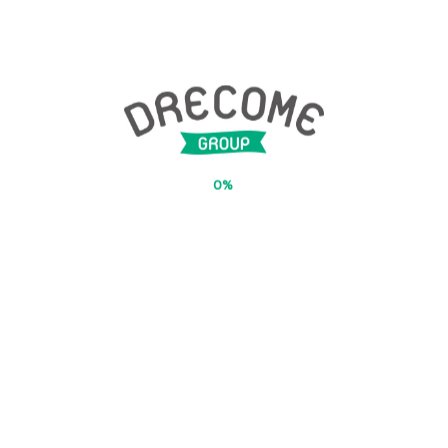
来年もぜひ、お楽しみにしててくださいね★
全国、たくさんの福祉事業所があります。
ドリカムグループでの方針としては、人材不足のこの世の
中に
障がいを持っているけど、働きたい！！と思ってる方はた
0%
くさんいます
そういった方々が胸を張って就職するための踏み台となれ
るように
支援していこうという想いと
人材が欲しいけど、なかなか新しい人が来てくれない企業
さんとの架け橋を
していきたいという想いでいっぱいです！