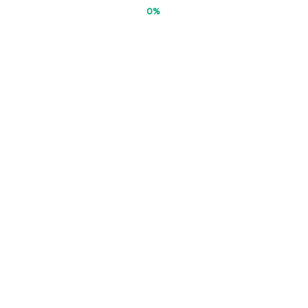
0%
2020年10月12日
クッキングデイ｜ドリカムキッズ＆ジュニ
ア
2020年10月2日
第3回レクレーション大会開催～♪